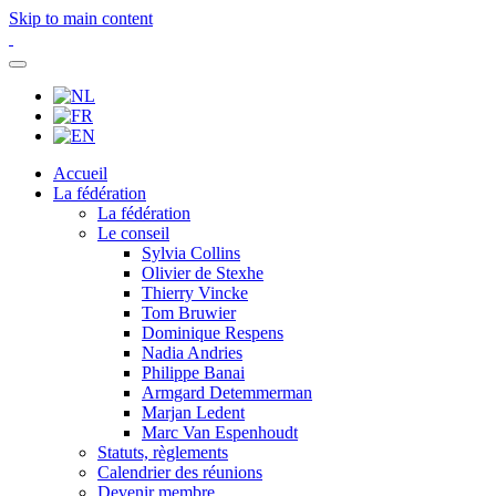
Skip to main content
Accueil
La fédération
La fédération
Le conseil
Sylvia Collins
Olivier de Stexhe
Thierry Vincke
Tom Bruwier
Dominique Respens
Nadia Andries
Philippe Banai
Armgard Detemmerman
Marjan Ledent
Marc Van Espenhoudt
Statuts, règlements
Calendrier des réunions
Devenir membre